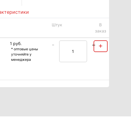
актеристики
Штук
В
заказ
1 руб.
-
+
+
* оптовые цены
уточняйте у
менеджера