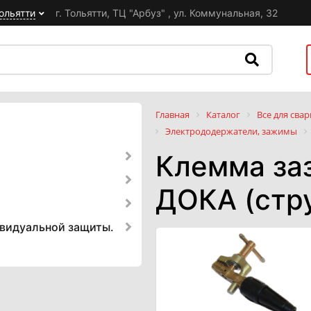
ольятти
г. Тольятти, ТЦ "Арбуз" , ул. Коммунальная, 32
Главная
Каталог
Все для свар
Электрододержатели, зажимы
Клемма за
ДОКА (стр
ивидуальной защиты.