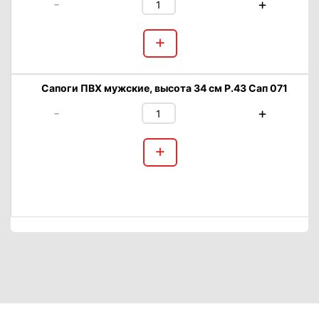
-
+
+
Сапоги ПВХ мужские, высота 34 см Р.43 Сап 071
-
+
+