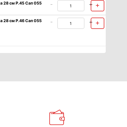
 28 см Р.45 Сап 055
-
+
+
 28 см Р.46 Сап 055
-
+
+