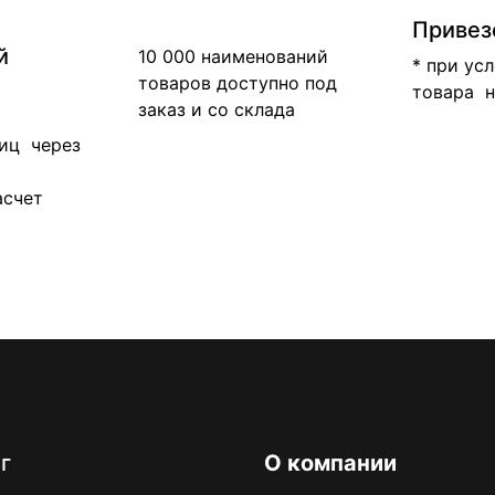
Привез
й
10 000 наименований
* при ус
товаров доступно под
товара н
заказ и со склада
иц через
асчет
г
О компании