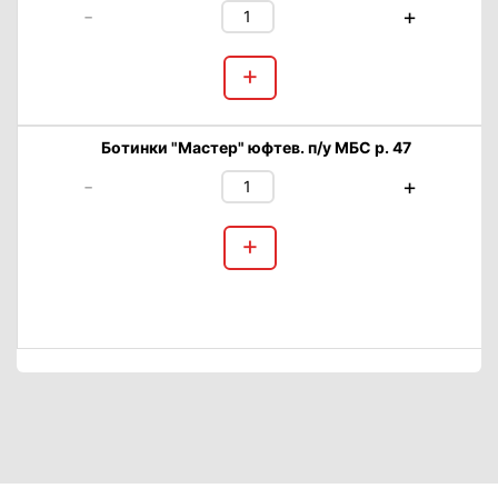
-
+
+
Ботинки "Мастер" юфтев. п/у МБС р. 47
-
+
+