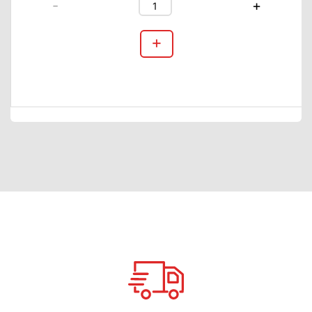
-
+
+