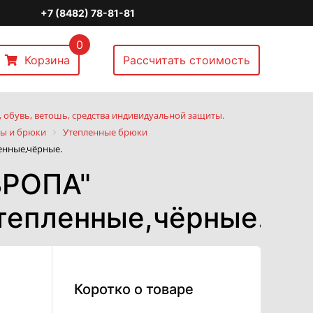
+7 (8482) 78-81-81
0
Корзина
Рассчитать стоимость
 обувь, ветошь, средства индивидуальной защиты.
ы и брюки
Утепленные брюки
енные,чёрные.
ВРОПА"
тепленные,чёрные.
Коротко о товаре