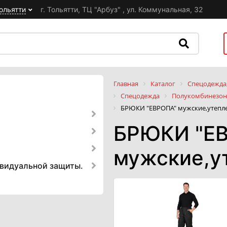
ольятти
г. Тольятти, ТЦ "Арбуз" , ул. Коммунальная, 32
Главная
Каталог
Спецодежда,
Спецодежда
Полукомбинезон
БРЮКИ "ЕВРОПА" мужские,утепл
БРЮКИ "Е
мужские,у
ивидуальной защиты.