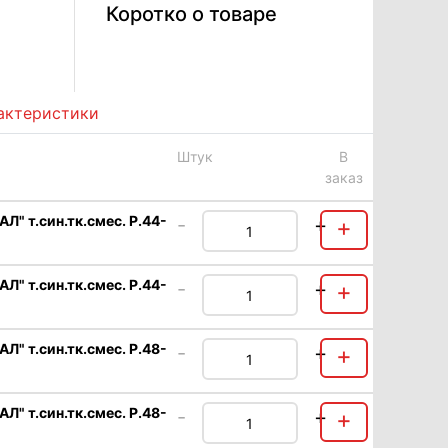
Коротко о товаре
актеристики
Штук
В
заказ
 т.син.тк.смес. Р.44-
-
+
+
 т.син.тк.смес. Р.44-
-
+
+
 т.син.тк.смес. Р.48-
-
+
+
 т.син.тк.смес. Р.48-
-
+
+