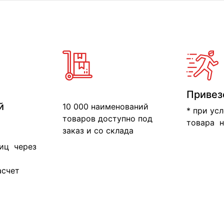
Привез
й
10 000 наименований
* при ус
товаров доступно под
товара н
заказ и со склада
иц через
асчет