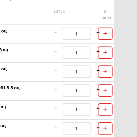
Штук
В
заказ
8 оц
-
+
+
8 оц
-
+
+
 оц
-
+
+
91 8.8 оц
-
+
+
 оц
-
+
+
 оц
-
+
+