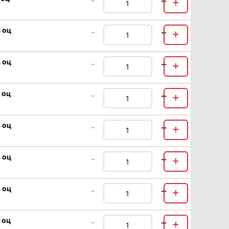
-
+
+
 оц
-
+
+
 оц
-
+
+
 оц
-
+
+
 оц
-
+
+
 оц
-
+
+
 оц
-
+
+
 оц
-
+
+