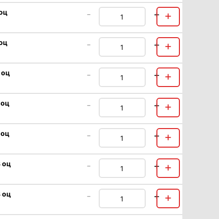
 оц
-
+
+
 оц
-
+
+
 оц
-
+
+
 оц
-
+
+
 оц
-
+
+
 оц
-
+
+
 оц
-
+
+