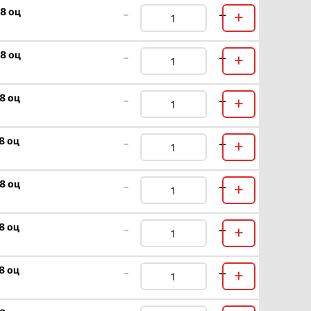
.8 оц
-
+
+
.8 оц
-
+
+
8 оц
-
+
+
8 оц
-
+
+
8 оц
-
+
+
8 оц
-
+
+
8 оц
-
+
+