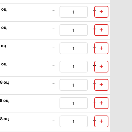
 оц
-
+
+
 оц
-
+
+
 оц
-
+
+
 оц
-
+
+
.8 оц
-
+
+
8 оц
-
+
+
.8 оц
-
+
+