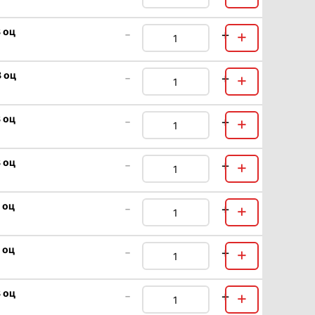
 оц
-
+
+
8 оц
-
+
+
8 оц
-
+
+
 оц
-
+
+
 оц
-
+
+
 оц
-
+
+
 оц
-
+
+