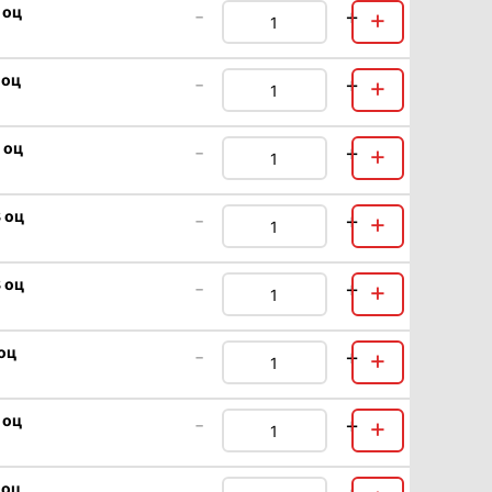
 оц
-
+
+
 оц
-
+
+
 оц
-
+
+
 оц
-
+
+
 оц
-
+
+
 оц
-
+
+
 оц
-
+
+
 оц