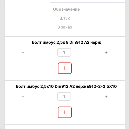
Обозначение
Штук
В заказ
Болт имбус 2,5х 8 Din912 А2 нерж
-
+
+
Болт имбус 2,5х10 Din912 А2 нерж&912-2-2,5X10
-
+
+