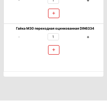
-
+
+
Гайка М30 переходная оцинкованная DIN6334
-
+
+